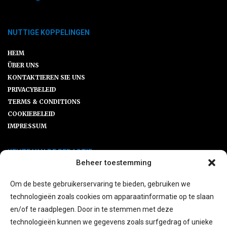
NUTTIGE KOPPELINGEN
HEIM
ÜBER UNS
KONTAKTIEREN SIE UNS
PRIVACYBELEID
TERMS & CONDITIONS
COOKIEBELEID
IMPRESSUM
KEUZE VAN DE REDACTIE
Beheer toestemming
Leitfaden: Wie planen Sie Ihre Balkon-
Om de beste gebruikerservaring te bieden, gebruiken we
Solaranlage?
technologieën zoals cookies om apparaatinformatie op te slaan
en/of te raadplegen. Door in te stemmen met deze
technologieën kunnen we gegevens zoals surfgedrag of unieke