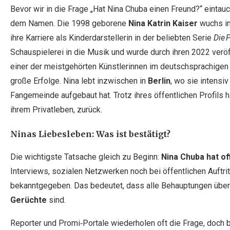
Bevor wir in die Frage „Hat Nina Chuba einen Freund?“ eintauch
dem Namen. Die 1998 geborene
Nina Katrin Kaiser
wuchs i
ihre Karriere als Kinderdarstellerin in der beliebten Serie
Die 
Schauspielerei in die Musik und wurde durch ihren 2022 veröf
einer der meistgehörten Künstlerinnen im deutschsprachige
große Erfolge. Nina lebt inzwischen in
Berlin
, wo sie intensiv
Fangemeinde aufgebaut hat. Trotz ihres öffentlichen Profils h
ihrem Privatleben, zurück.
Ninas Liebesleben: Was ist bestätigt?
Die wichtigste Tatsache gleich zu Beginn:
Nina Chuba hat off
Interviews, sozialen Netzwerken noch bei öffentlichen Auftri
bekanntgegeben. Das bedeutet, dass alle Behauptungen über 
Gerüchte
sind.
Reporter und Promi‑Portale wiederholen oft die Frage, doch b