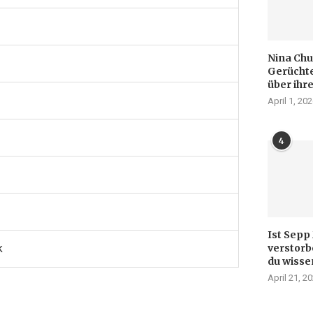
Nina Chu
Gerüchte
über ihr
April 1, 20
4
Ist Sepp
verstorb
k
du wisse
April 21, 2