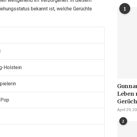
leben weitgehend im Verborgenen. In diesem
ziehungsstatus bekannt ist, welche Gerüchte
1
8
g-Holstein
pielerin
Gunnar 
Leben 
-Pop
Gerüch
April 29, 2
2