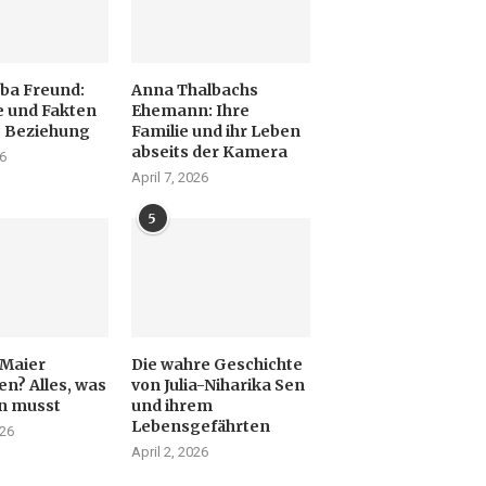
ba Freund:
Anna Thalbachs
 und Fakten
Ehemann: Ihre
e Beziehung
Familie und ihr Leben
abseits der Kamera
26
April 7, 2026
5
 Maier
Die wahre Geschichte
en? Alles, was
von Julia-Niharika Sen
n musst
und ihrem
Lebensgefährten
026
April 2, 2026