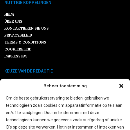
NUTTIGE KOPPELINGEN
HEIM
ÜBER UNS
KONTAKTIEREN SIE UNS
PRIVACYBELEID
TERMS & CONDITIONS
COOKIEBELEID
IMPRESSUM
KEUZE VAN DE REDACTIE
Beheer toestemming
Ersatzteile SLK R170: Warum ein
Klassiker gute Pflege verdient
Om de beste gebruikerservaring te bieden, gebruiken we
technologieën zoals cookies om apparaatinformatie op te slaan
en/of te raadplegen. Door in te stemmen met deze
Praktische Beratungsansätze Für Ein
technologieën kunnen we gegevens zoals surfgedrag of unieke
Zuverlässiges Fahrerlebnis
ID's op deze site verwerken. Het niet instemmen of intrekken van