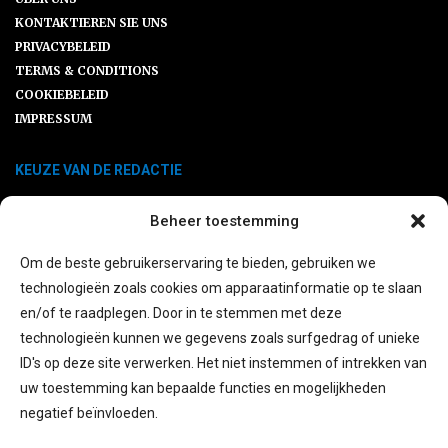
KONTAKTIEREN SIE UNS
PRIVACYBELEID
TERMS & CONDITIONS
COOKIEBELEID
IMPRESSUM
KEUZE VAN DE REDACTIE
Beheer toestemming
Leitfaden: Wie planen Sie Ihre Balkon-
Solaranlage?
Om de beste gebruikerservaring te bieden, gebruiken we
technologieën zoals cookies om apparaatinformatie op te slaan
en/of te raadplegen. Door in te stemmen met deze
Die besten Energiespeicheroptionen
technologieën kunnen we gegevens zoals surfgedrag of unieke
für Balkonsolaranlagen
ID's op deze site verwerken. Het niet instemmen of intrekken van
uw toestemming kan bepaalde functies en mogelijkheden
negatief beïnvloeden.
Ersatzteile SLK R170: Warum ein
Klassiker gute Pflege verdient