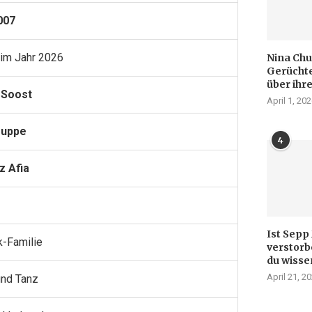
2007
im Jahr 2026
Nina Chu
Gerüchte
über ihr
 Soost
April 1, 20
ruppe
4
z Afia
Ist Sepp
-Familie
verstorb
du wisse
April 21, 2
und Tanz