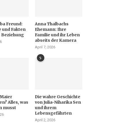
ba Freund:
Anna Thalbachs
 und Fakten
Ehemann: Ihre
e Beziehung
Familie und ihr Leben
abseits der Kamera
26
April 7, 2026
5
 Maier
Die wahre Geschichte
en? Alles, was
von Julia-Niharika Sen
n musst
und ihrem
Lebensgefährten
026
April 2, 2026