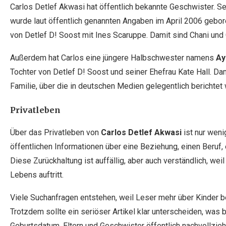
Carlos Detlef Akwasi hat öffentlich bekannte Geschwister. S
wurde laut öffentlich genannten Angaben im April 2006 gebo
von Detlef D! Soost mit Ines Scaruppe. Damit sind Chani und 
Außerdem hat Carlos eine jüngere Halbschwester namens
Ay
Tochter von Detlef D! Soost und seiner Ehefrau Kate Hall. Da
Familie, über die in deutschen Medien gelegentlich berichtet
Privatleben
Über das Privatleben von
Carlos Detlef Akwasi
ist nur weni
öffentlichen Informationen über eine Beziehung, einen Beruf,
Diese Zurückhaltung ist auffällig, aber auch verständlich, wei
Lebens auftritt.
Viele Suchanfragen entstehen, weil Leser mehr über Kinder 
Trotzdem sollte ein seriöser Artikel klar unterscheiden, was 
Geburtsdatum, Eltern und Geschwister öffentlich nachvollzieh