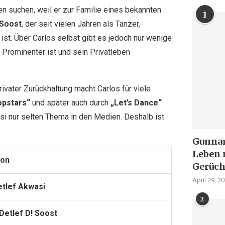
n suchen, weil er zur Familie eines bekannten
1
 Soost
, der seit vielen Jahren als Tänzer,
st. Über Carlos selbst gibt es jedoch nur wenige
r Prominenter ist und sein Privatleben
ater Zurückhaltung macht Carlos für viele
opstars“
und später auch durch
„Let’s Dance“
asi nur selten Thema in den Medien. Deshalb ist
Gunnar 
Leben 
ion
Gerüch
April 29, 2
etlef Akwasi
2
Detlef D! Soost