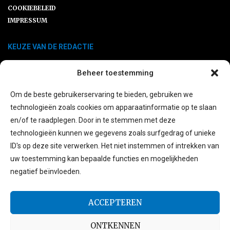
COOKIEBELEID
IMPRESSUM
KEUZE VAN DE REDACTIE
Beheer toestemming
Leitfaden: Wie planen Sie Ihre Balkon-
Solaranlage?
Om de beste gebruikerservaring te bieden, gebruiken we
technologieën zoals cookies om apparaatinformatie op te slaan
en/of te raadplegen. Door in te stemmen met deze
Die besten Energiespeicheroptionen
technologieën kunnen we gegevens zoals surfgedrag of unieke
für Balkonsolaranlagen
ID's op deze site verwerken. Het niet instemmen of intrekken van
uw toestemming kan bepaalde functies en mogelijkheden
negatief beïnvloeden.
Ersatzteile SLK R170: Warum ein
Klassiker gute Pflege verdient
ACCEPTEREN
ONTKENNEN