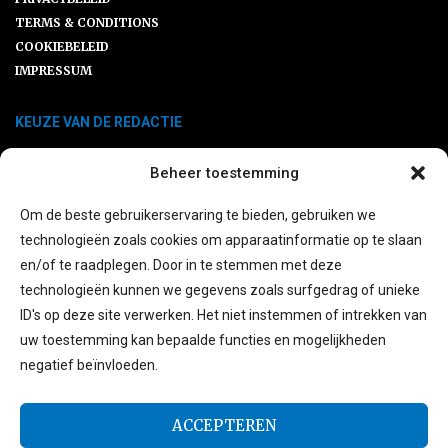
TERMS & CONDITIONS
COOKIEBELEID
IMPRESSUM
KEUZE VAN DE REDACTIE
Beheer toestemming
Ersatzteile SLK R170: Warum ein
Klassiker gute Pflege verdient
Om de beste gebruikerservaring te bieden, gebruiken we
technologieën zoals cookies om apparaatinformatie op te slaan
en/of te raadplegen. Door in te stemmen met deze
Praktische Beratungsansätze Für Ein
technologieën kunnen we gegevens zoals surfgedrag of unieke
Zuverlässiges Fahrerlebnis
ID's op deze site verwerken. Het niet instemmen of intrekken van
uw toestemming kan bepaalde functies en mogelijkheden
negatief beïnvloeden.
Die stille Last: Warum seelische
Belastung oft unsichtbar bleibt – und
wie Online-Beratung mit...
ACCEPTEREN