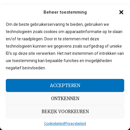
Beheer toestemming
Om de beste gebruikerservaring te bieden, gebruiken we
technologieën zoals cookies om apparaatinformatie op te slaan
en/of te raadplegen. Door in te stemmen met deze
technologieën kunnen we gegevens zoals surfgedrag of unieke
ID's op deze site verwerken. Het niet instemmen of intrekken van
uw toestemming kan bepaalde functies en mogelijkheden
Welkom bij Today Topics — dé plek voor de meest relevante
negatief beïnvloeden.
verhalen, ideeën en gesprekken van vandaag.
ACCEPTEREN
kontakt@wiewelt.de
ONTKENNEN
NUTTIGE KOPPELINGEN
BEKIJK VOORKEUREN
HEIM
Cookiebeleid
Privacybeleid
ÜBER UNS